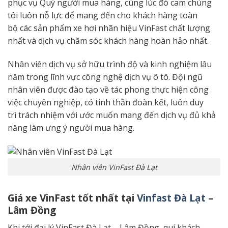
phục vụ Quý
người mua hàng
,
cùng lúc đó
cam chúng
tôi luôn nỗ lực để
mang đến
cho khách hàng
toàn
bộ
các
sản phẩm
xe hơi
nhãn hiệu
VinFast chất lượng
nhất và dịch vụ
chăm sóc khách hàng
hoàn hảo nhất
.
Nhân viên
dịch vụ sở hữu trình độ và kinh nghiệm lâu
năm trong lĩnh vực công nghệ dịch vụ ô tô. Đ
ội ngũ
nhân viên
được
đào tạo
về tác phong
thực hiện công
việc
chuyên nghiệp, có tinh thần đoàn kết, luôn
duy
trì
trách nhiệm với
ước muốn
mang đến
dịch vụ đủ
khả
năng
làm
ưng ý
người mua hàng
.
Nhân viên VinFast Đà Lạt
Giá xe VinFast tốt nhất tại
Vinfast Đà Lạt
–
Lâm Đồng
Khi tới đại lý VinFast Đà Lạt – Lâm Đồng, quí khách