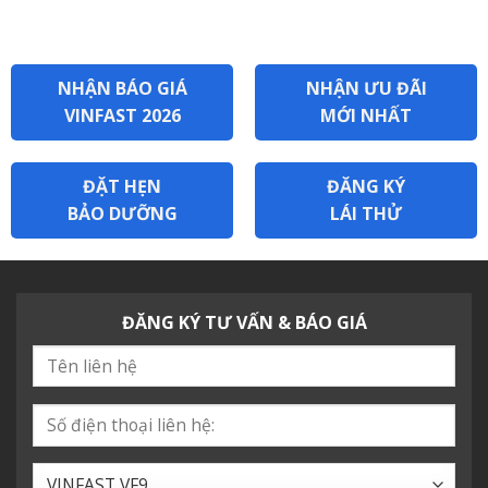
NHẬN BÁO GIÁ
NHẬN ƯU ĐÃI
VINFAST 2026
MỚI NHẤT
ĐẶT HẸN
ĐĂNG KÝ
BẢO DƯỠNG
LÁI THỬ
ĐĂNG KÝ TƯ VẤN & BÁO GIÁ