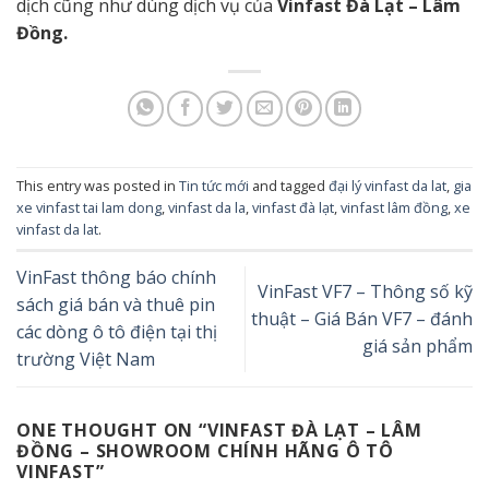
dịch
cũng như
dùng
dịch vụ của
Vinfast Đà Lạt – Lâm
Đồng.
This entry was posted in
Tin tức mới
and tagged
đại lý vinfast da lat
,
gia
xe vinfast tai lam dong
,
vinfast da la
,
vinfast đà lạt
,
vinfast lâm đồng
,
xe
vinfast da lat
.
VinFast thông báo chính
VinFast VF7 – Thông số kỹ
sách giá bán và thuê pin
thuật – Giá Bán VF7 – đánh
các dòng ô tô điện tại thị
giá sản phẩm
trường Việt Nam
ONE THOUGHT ON “
VINFAST ĐÀ LẠT – LÂM
ĐỒNG – SHOWROOM CHÍNH HÃNG Ô TÔ
VINFAST
”