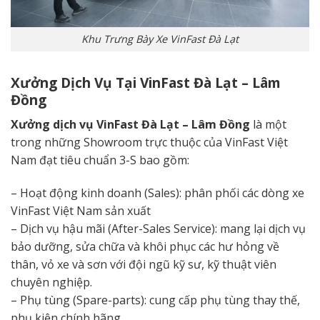
Khu Trưng Bày Xe VinFast Đà Lạt
Xưởng Dịch Vụ Tại VinFast Đà Lạt – Lâm
Đồng
Xưởng dịch vụ VinFast Đà Lạt – Lâm Đồng
là một
trong những Showroom trực thuộc của VinFast
Việt
Nam
đạt tiêu chuẩn 3-S bao gồm:
– H
oạt động
kinh doanh
(Sales):
phân phối
các dòng xe
VinFast
Việt Nam
sản xuất
– Dịch vụ hậu mãi (After-Sales Service):
mang lại
dịch vụ
bảo dưỡng, sửa chữa và khôi phục các hư hỏng về
thân, vỏ xe và sơn với đội ngũ kỹ sư, kỹ thuật viên
chuyên nghiệp.
– Phụ tùng (Spare-parts):
cung cấp
phụ tùng thay thế,
phụ kiện
chính hãng
.