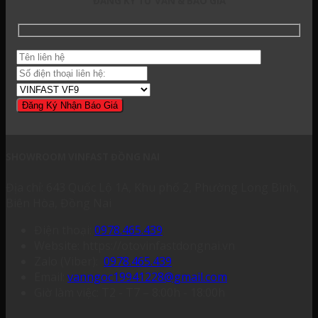
ĐĂNG KÝ TƯ VẤN & BÁO GIÁ
SHOWROOM VINFAST ĐỒNG NAI
Địa chỉ: 643 Quốc Lộ 1A, Khu phố 2, Phường Long Bình,
Biên Hòa, Đồng Nai
Điện thoại:
0978.465.439
Website: https://otovinfastdongnai.vn
Zalo (Viber):
0978.465.439
Email:
vanngoc19941228@gmail.com
Giờ làm việc: T2 - T7 – 8:00h - 18:00h