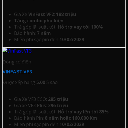
Giá Xe
VinFast VF2
:
188 triệu
Tặng combo phụ kiện
Trả góp lãi suất tốt,
Hỗ trợ vay tới 100%
Bảo hành:
7 năm
Miễn phí sạc pin đến
10/02/2029
Động cơ điện
VINFAST VF3
Được xếp hạng
5.00
5 sao
Giá Xe VF3 ECO:
285 triệu
Giá xe VF3 Plus:
296 triệu
Trả góp lãi suất tốt,
Hỗ trợ vay lên tới 85%
Bảo hành Pin:
8 năm hoặc 160.000 Km
Miễn phí sạc pin đến
10/02/2029