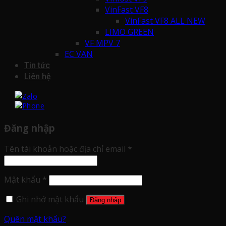
VinFast VF8
VinFast VF8 ALL NEW
LIMO GREEN
VF MPV 7
EC VAN
Tin tức
Liên hệ
Đăng nhập
Tên tài khoản hoặc địa chỉ email
*
Mật khẩu
*
Ghi nhớ mật khẩu
Đăng nhập
Quên mật khẩu?