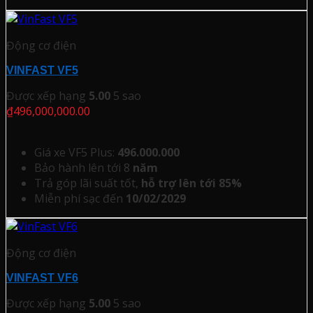
Động cơ điện
VINFAST VF5
Được xếp hạng
5.00
5 sao
₫
496,000,000.00
Giá xe VF5 Plus:
496.000.000
Bảo hành lên tới 8
năm
Trả góp lãi suất tốt,
hỗ trợ lên tới 85%
Miễn phí sạc đến
10/02/2029
Động cơ điện
VINFAST VF6
Được xếp hạng
5.00
5 sao