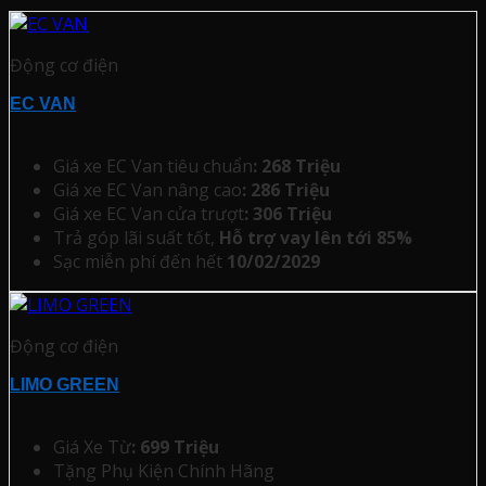
Động cơ điện
EC VAN
Giá xe EC Van tiêu chuẩn
: 268 Triệu
Giá xe EC Van nâng cao
: 286 Triệu
Giá xe EC Van cửa trượt
: 306 Triệu
Trả góp lãi suất tốt,
Hỗ trợ vay lên tới 85%
Sạc miễn phí đến hết
10/02/2029
Động cơ điện
LIMO GREEN
Giá Xe Từ
: 699 Triệu
Tặng Phụ Kiện Chính Hãng