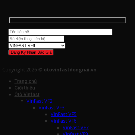
Copyright 2026 ©
otovinfastdongnai.vn
Trang chủ
Giới thiệu
Ôtô Vinfast
VinFast VF2
VinFast VF3
VinFast VF5
VinFast VF6
VinFast VF7
Vinfast VF9