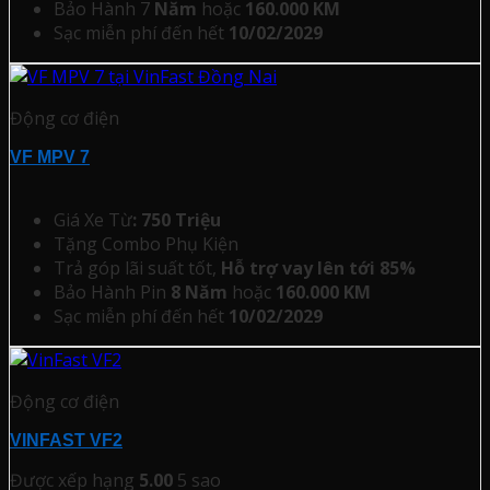
Bảo Hành 7
Năm
hoặc
160.000 KM
Sạc miễn phí đến hết
10/02/2029
Động cơ điện
VF MPV 7
Giá Xe Từ
: 750 Triệu
Tặng Combo Phụ Kiện
Trả góp lãi suất tốt,
Hỗ trợ vay lên tới 85%
Bảo Hành Pin
8 Năm
hoặc
160.000 KM
Sạc miễn phí đến hết
10/02/2029
Động cơ điện
VINFAST VF2
Được xếp hạng
5.00
5 sao