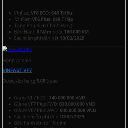
VinFast
VF6 ECO: 646 Triệu
VinFast
VF6 Plus: 699 Triệu
Tặng Phụ Kiện Chính Hãng
Bảo Hành
8 Năm
hoặc
160.000 KM
Sạc miễn phí đến hết
10/02/2029
Động cơ điện
VINFAST VF7
Được xếp hạng
5.00
5 sao
Giá xe VF7 ECO :
740.000.000 VND
Giá xe VF7 Plus FWD:
830.000.000 VND
Giá xe VF7 Plus AWD:
940.000.000 VND
Sạc pin miễn phí đến
10/02/2029
Bảo hành lên tới 10 năm