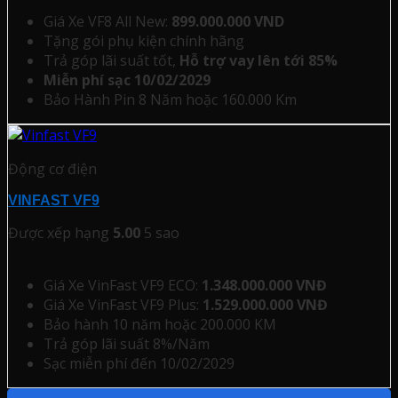
Giá Xe VF8 All New:
899.000.000 VND
Tặng gói phụ kiện chính hãng
Trả góp lãi suất tốt,
Hỗ trợ vay lên tới 85%
Miễn phí sạc 10/02/2029
Bảo Hành Pin 8 Năm hoặc 160.000 Km
Động cơ điện
VINFAST VF9
Được xếp hạng
5.00
5 sao
Giá Xe VinFast VF9 ECO:
1.348.000.000 VNĐ
Giá Xe VinFast VF9 Plus:
1.529.000.000 VNĐ
Bảo hành 10 năm hoặc 200.000 KM
Trả góp lãi suất 8%/Năm
Sạc miễn phí đến 10/02/2029