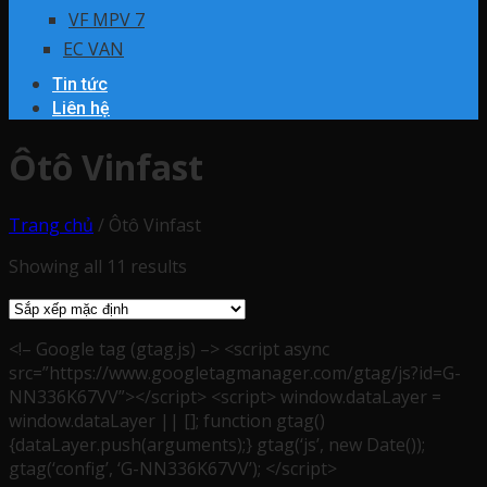
VF MPV 7
EC VAN
Tin tức
Liên hệ
Ôtô Vinfast
Trang chủ
/
Ôtô Vinfast
Showing all 11 results
<!– Google tag (gtag.js) –> <script async
src=”https://www.googletagmanager.com/gtag/js?id=G-
NN336K67VV”></script> <script> window.dataLayer =
window.dataLayer || []; function gtag()
{dataLayer.push(arguments);} gtag(‘js’, new Date());
gtag(‘config’, ‘G-NN336K67VV’); </script>