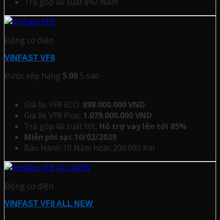
Trả góp lãi suất 8%/ Năm
Động cơ điện
VINFAST VF8
Được xếp hạng
5.00
5 sao
Giá Xe VF8 ECO:
898.000.000 VND
Giá Xe VF8 Plus:
1.079.000.000 VND
Trả góp lãi suất tốt,
Hỗ trợ vay lên tới 85%
Miễn phí sạc 10/02/2029
Bảo Hành 10 Năm hoặc 200.000 Km
Động cơ điện
VINFAST VF8 ALL NEW