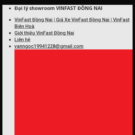
Skip
Đại lý showroom VINFAST ĐỒNG NAI
to
VinFast Đồng Nai | Giá Xe VinFast Đồng Nai | VinFast
content
Biên Hoà
Giới thiệu VinFast Đồng Nai
Liên hệ
vanngoc19941228@gmail.com