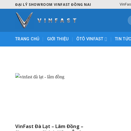
Skip
ĐẠI LÝ SHOWROOM VINFAST ĐỒNG NAI
VinFas
to
content
T
k
TRANG CHỦ
GIỚI THIỆU
ÔTÔ VINFAST
TIN TỨ
VinFast Đà Lạt – Lâm Đồng –