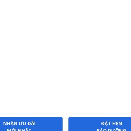
NHẬN ƯU ĐÃI
ĐẶT HẸN
MỚI NHẤT
BẢO DƯỠNG