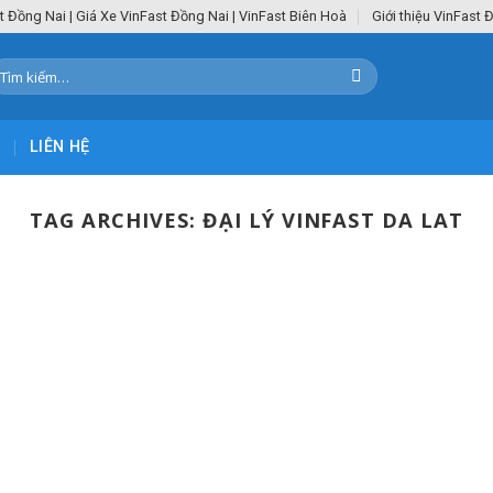
t Đồng Nai | Giá Xe VinFast Đồng Nai | VinFast Biên Hoà
Giới thiệu VinFast 
ìm
iếm:
C
LIÊN HỆ
TAG ARCHIVES:
ĐẠI LÝ VINFAST DA LAT