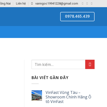
Đồng Nai
Liên hệ
vanngoc19941228@gmail.com
0978.465.439
BÀI VIẾT GẦN ĐÂY
VinFast Vũng Tàu –
Showroom Chính Hãng Ô
tô VinFast