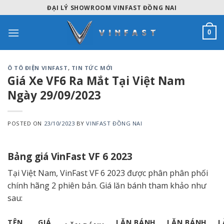
Skip
ĐẠI LÝ SHOWROOM VINFAST ĐỒNG NAI
to
content
0
Ô TÔ ĐIỆN VINFAST
,
TIN TỨC MỚI
Giá Xe VF6 Ra Mắt Tại Việt Nam
Ngày 29/09/2023
POSTED ON
23/10/2023
BY
VINFAST ĐỒNG NAI
Bảng giá VinFast VF 6 2023
Tại Việt Nam, VinFast VF 6 2023 được phân phân phối
chính hãng 2 phiên bản. Giá lăn bánh tham khảo như
sau:
TÊN
GIÁ
LĂN BÁNH
LĂN BÁNH
L