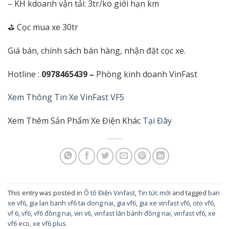
– KH kdoanh vận tải: 3tr/ko giới hạn km
⛳️ Cọc mua xe 30tr
Giá bán, chính sách bán hàng, nhận đặt cọc xe.
Hotline :
0978465439 –
Phòng kinh doanh VinFast
Xem Thông Tin Xe VinFast VF5
Xem Thêm Sản Phẩm Xe Điện Khác
Tại Đây
This entry was posted in
Ô tô Điện Vinfast
,
Tin tức mới
and tagged
ban
xe vf6
,
gia lan banh vf6 tai dong nai
,
gia vf6
,
gia xe vinfast vf6
,
oto vf6
,
vf 6
,
vf6
,
vf6 đồng nai
,
vin v6
,
vinfast lăn bánh đồng nai
,
vinfast vf6
,
xe
vf6 eco
,
xe vf6 plus
.