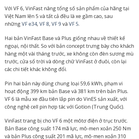
Với VF 6, VinFast nâng tổng số sản phẩm của hãng tại
Việt Nam lên 5 và tất cả đều là xe gầm cao, sau
những
VF e34
,
VF 8
,
VF 9
và
VF 5
.
Hai bản VinFast Base và Plus giống nhau về thiết kế
ngoại, nội thất. So với bản concept trưng bày cho khách
hàng một vài tháng trước, xe không còn đèn sương mù
trước, cửa sổ trời và dòng chữ VinFast ở đuôi, còn lại
các chi tiết khác không đổi.
Pin hai bản này dùng chung loại 59,6 kWh, phạm vi
hoạt động 399 km bản Base và 381 km trên bản Plus.
VF 6 là mẫu xe đầu tiên lắp pin do VinES sản xuất, với
công nghệ cell pin hợp tác với Gotion (Trung Quốc).
VinFast trang bị cho VF 6 một môtơ điện ở trục trước.
Bản Base công suất 174 mã lực, mô-men xoắn 250 Nm
và bản Plus công suất 201 mã lực, mô-men xoắn 310