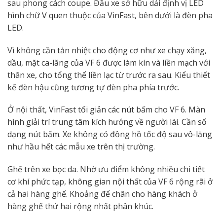
sau phong cách coupe. Đầu xe sở hữu dải định vị LED
hình chữ V quen thuộc của VinFast, bên dưới là đèn pha
LED.
Vì không cần tản nhiệt cho động cơ như xe chạy xăng,
dầu, mặt ca-lăng của VF 6 được làm kín và liền mạch với
thân xe, cho tổng thể liền lạc từ trước ra sau. Kiểu thiết
kế đèn hậu cũng tương tự đèn pha phía trước.
Ở nội thất, VinFast tối giản các nút bấm cho VF 6. Màn
hình giải trí trung tâm kích hướng về người lái. Cần số
dạng nút bấm. Xe không có đồng hồ tốc độ sau vô-lăng
như hầu hết các mẫu xe trên thị trường.
Ghế trên xe bọc da. Nhờ ưu điểm không nhiều chi tiết
cơ khí phức tạp, không gian nội thất của VF 6 rộng rãi ở
cả hai hàng ghế. Khoảng để chân cho hàng khách ở
hàng ghế thứ hai rộng nhất phân khúc.