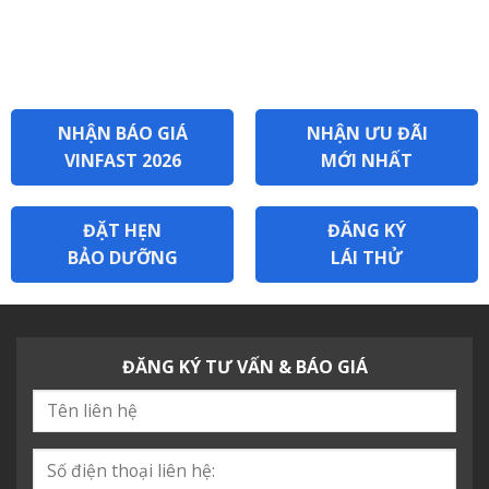
NHẬN BÁO GIÁ
NHẬN ƯU ĐÃI
VINFAST 2026
MỚI NHẤT
ĐẶT HẸN
ĐĂNG KÝ
BẢO DƯỠNG
LÁI THỬ
ĐĂNG KÝ TƯ VẤN & BÁO GIÁ