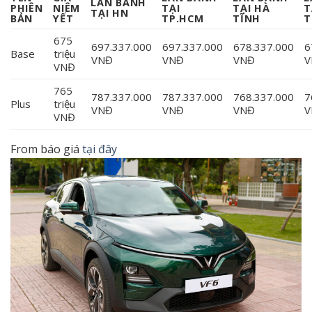
LĂN BÁNH
PHIÊN
NIÊM
TẠI
TẠI HÀ
T
TẠI HN
BẢN
YẾT
TP.HCM
TĨNH
T
675
697.337.000
697.337.000
678.337.000
6
Base
triệu
VNĐ
VNĐ
VNĐ
V
VNĐ
765
787.337.000
787.337.000
768.337.000
7
Plus
triệu
VNĐ
VNĐ
VNĐ
V
VNĐ
From báo giá
tại đây