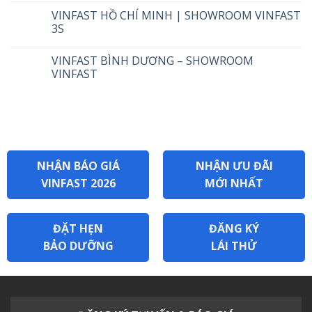
VINFAST HỒ CHÍ MINH | SHOWROOM VINFAST
3S
VINFAST BÌNH DƯƠNG – SHOWROOM
VINFAST
NHẬN BÁO GIÁ
NHẬN ƯU ĐÃI
VINFAST 2026
MỚI NHẤT
ĐẶT HẸN
ĐĂNG KÝ
BẢO DƯỠNG
LÁI THỬ