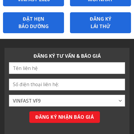
ĐẶT HẸN
ĐĂNG KÝ
BẢO DƯỠNG
LÁI THỬ
ĐĂNG KÝ TƯ VẤN & BÁO GIÁ