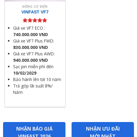
ĐỘNG CƠ ĐIỆN
VINFAST VF7
Được xếp
Giá xe VF7 ECO :
hạng
5.00
740.000.000 VND
5 sao
Giá xe VF7 Plus FWD:
830.000.000 VND
Giá xe VF7 Plus AWD:
940.000.000 VND
Sạc pin miễn phí đến
10/02/2029
Bảo hành lên tới 10 năm
Trả góp lãi suất 8%/
Năm
NHẬN BÁO GIÁ
NHẬN ƯU ĐÃI
VINFAST 2026
MỚI NHẤT