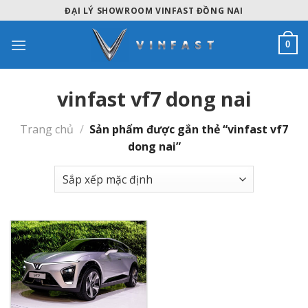
Skip
ĐẠI LÝ SHOWROOM VINFAST ĐỒNG NAI
to
content
0
vinfast vf7 dong nai
Trang chủ
/
Sản phẩm được gắn thẻ “vinfast vf7
dong nai”