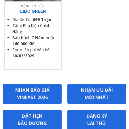
ĐỘNG CƠ ĐIỆN
LIMO GREEN
Giá Xe Từ
: 699 Triệu
Tặng Phụ Kiện Chính
Hãng
Bảo Hành 7
Năm
hoặc
160.000 KM
Sạc miễn phí đến hết
10/02/2029
NHẬN BÁO GIÁ
NHẬN ƯU ĐÃI
VINFAST 2026
MỚI NHẤT
ĐẶT HẸN
ĐĂNG KÝ
BẢO DƯỠNG
LÁI THỬ