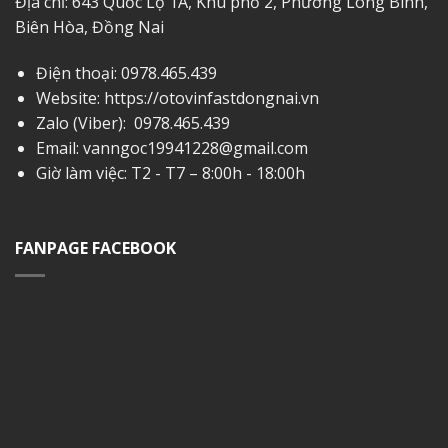
Địa chỉ: 643 Quốc Lộ 1A, Khu phố 2, Phường Long Bình,
Biên Hòa, Đồng Nai
Điện thoại:
0978.465.439
Website: https://otovinfastdongnai.vn
Zalo (Viber):
0978.465.439
Email:
vanngoc19941228@gmail.com
Giờ làm việc: T2 - T7 – 8:00h - 18:00h
FANPAGE FACEBOOK