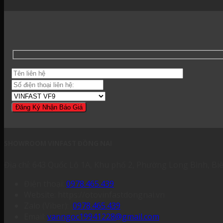
SHOWROOM VINFAST ĐỒNG NAI
Địa chỉ: 643 Quốc Lộ 1A, Khu phố 2, Phường Long Bình, B
Điện thoại:
0978.465.439
Website: https://otovinfastdongnai.vn
Zalo (Viber):
0978.465.439
Email:
vanngoc19941228@gmail.com