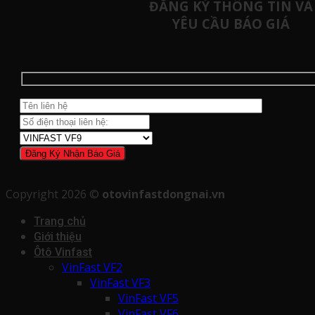
ĐĂNG KÝ THÔNG TIN VÀ
YÊU CẦU BÁO GIÁ
Copyright 2026 ©
otovinfastdongnai.vn
Trang chủ
Giới thiệu
Ôtô Vinfast
VinFast VF2
VinFast VF3
VinFast VF5
VinFast VF6