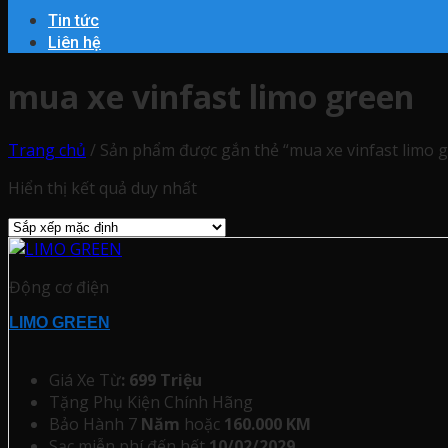
Tin tức
Liên hệ
mua xe vinfast limo green
Trang chủ
/
Sản phẩm được gắn thẻ “mua xe vinfast limo 
Hiển thị kết quả duy nhất
Động cơ điện
LIMO GREEN
Giá Xe Từ
: 699 Triệu
Tặng Phụ Kiện Chính Hãng
Bảo Hành 7
Năm
hoặc
160.000 KM
Sạc miễn phí đến hết
10/02/2029