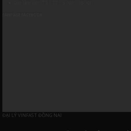
Giờ làm việc: T2 - T7 – 8:00h - 18:00h
FANPAGE FACEBOOK
ĐẠI LÝ VINFAST ĐỒNG NAI