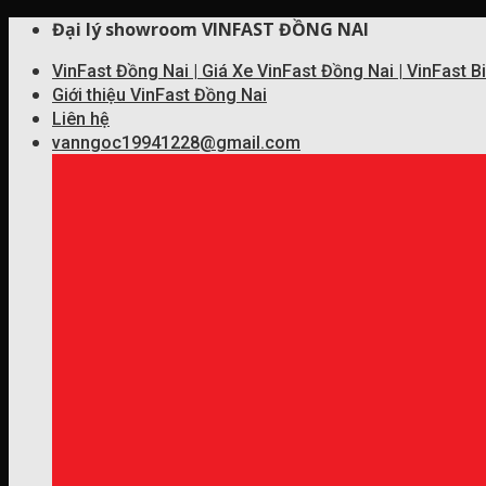
Skip
Đại lý showroom VINFAST ĐỒNG NAI
to
VinFast Đồng Nai | Giá Xe VinFast Đồng Nai | VinFast 
content
Giới thiệu VinFast Đồng Nai
Liên hệ
vanngoc19941228@gmail.com