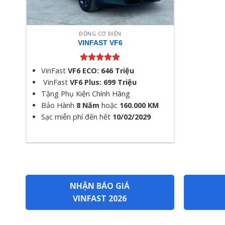
ĐỘNG CƠ ĐIỆN
VINFAST VF6
Được xếp
VinFast
VF6 ECO: 646 Triệu
hạng
5.00
VinFast
VF6 Plus: 699 Triệu
5 sao
Tặng Phụ Kiện Chính Hãng
Bảo Hành
8 Năm
hoặc
160.000 KM
Sạc miễn phí đến hết
10/02/2029
NHẬN BÁO GIÁ
VINFAST 2026