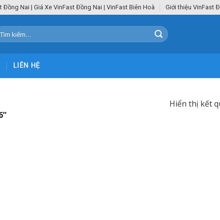
t Đồng Nai | Giá Xe VinFast Đồng Nai | VinFast Biên Hoà
Giới thiệu VinFast 
ìm
iếm:
C
LIÊN HỆ
Hiển thị kết 
6”