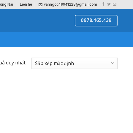
Đồng Nai
Liên hệ
vanngoc19941228@gmail.com
0978.465.439
quả duy nhất