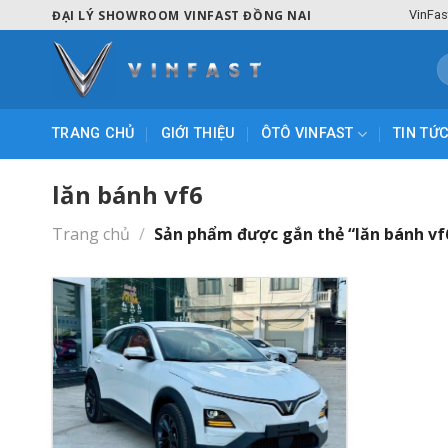
Skip
ĐẠI LÝ SHOWROOM VINFAST ĐỒNG NAI
VinFas
to
content
T
k
TRANG CHỦ
GIỚI THIỆU
ÔTÔ VINFAST
TIN TỨ
lăn bánh vf6
Trang chủ
/
Sản phẩm được gắn thẻ “lăn bánh vf