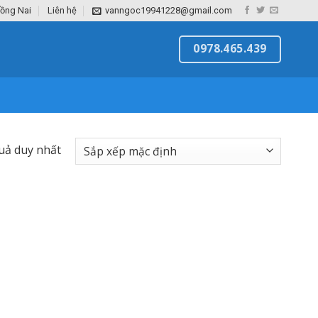
Đồng Nai
Liên hệ
vanngoc19941228@gmail.com
0978.465.439
quả duy nhất