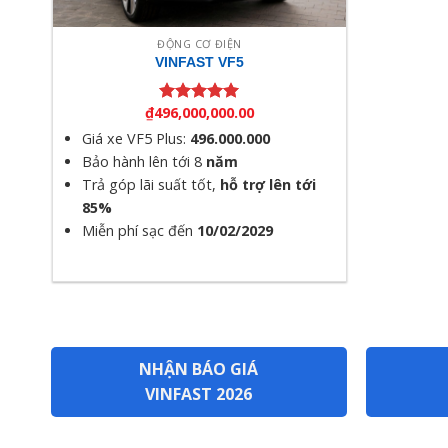
ĐỘNG CƠ ĐIỆN
VINFAST VF5
₫
496,000,000.00
Được xếp
hạng
5.00
Giá xe VF5 Plus:
496.000.000
5 sao
Bảo hành lên tới 8
năm
Trả góp lãi suất tốt,
hỗ trợ lên tới
85%
Miễn phí sạc đến
10/02/2029
NHẬN BÁO GIÁ
VINFAST 2026