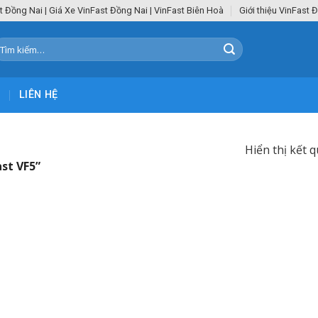
t Đồng Nai | Giá Xe VinFast Đồng Nai | VinFast Biên Hoà
Giới thiệu VinFast 
ìm
iếm:
C
LIÊN HỆ
Hiển thị kết 
st VF5”