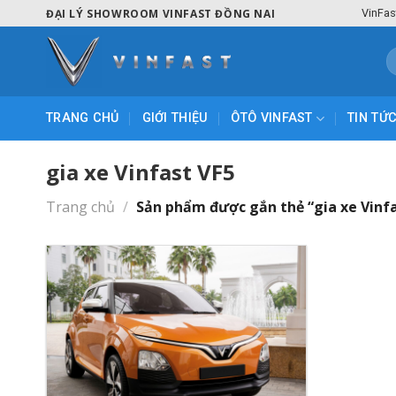
Skip
ĐẠI LÝ SHOWROOM VINFAST ĐỒNG NAI
VinFas
to
content
T
k
TRANG CHỦ
GIỚI THIỆU
ÔTÔ VINFAST
TIN TỨ
gia xe Vinfast VF5
Trang chủ
/
Sản phẩm được gắn thẻ “gia xe Vinfa