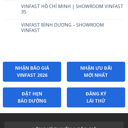
VINFAST HỒ CHÍ MINH | SHOWROOM VINFAST
3S
VINFAST BÌNH DƯƠNG – SHOWROOM
VINFAST
NHẬN BÁO GIÁ
NHẬN ƯU ĐÃI
VINFAST 2026
MỚI NHẤT
ĐẶT HẸN
ĐĂNG KÝ
BẢO DƯỠNG
LÁI THỬ