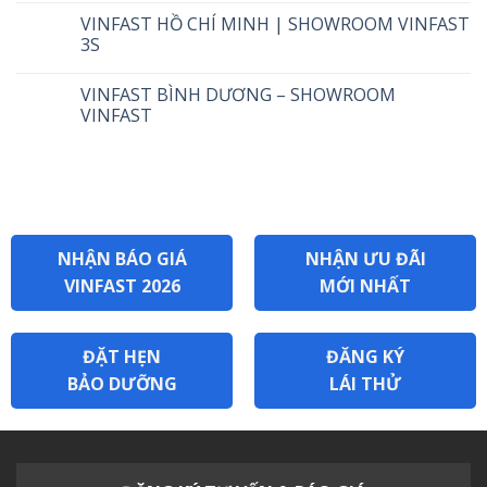
VINFAST HỒ CHÍ MINH | SHOWROOM VINFAST
3S
VINFAST BÌNH DƯƠNG – SHOWROOM
VINFAST
NHẬN BÁO GIÁ
NHẬN ƯU ĐÃI
VINFAST 2026
MỚI NHẤT
ĐẶT HẸN
ĐĂNG KÝ
BẢO DƯỠNG
LÁI THỬ