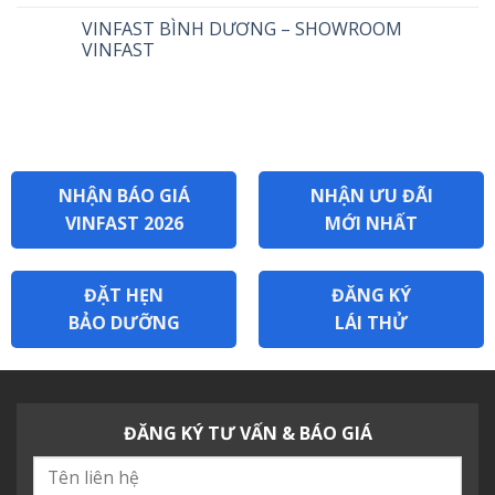
VINFAST BÌNH DƯƠNG – SHOWROOM
VINFAST
NHẬN BÁO GIÁ
NHẬN ƯU ĐÃI
VINFAST 2026
MỚI NHẤT
ĐẶT HẸN
ĐĂNG KÝ
BẢO DƯỠNG
LÁI THỬ
ĐĂNG KÝ TƯ VẤN & BÁO GIÁ