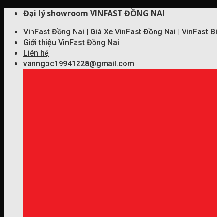
Skip
Đại lý showroom VINFAST ĐỒNG NAI
to
VinFast Đồng Nai | Giá Xe VinFast Đồng Nai | VinFast 
content
Giới thiệu VinFast Đồng Nai
Liên hệ
vanngoc19941228@gmail.com