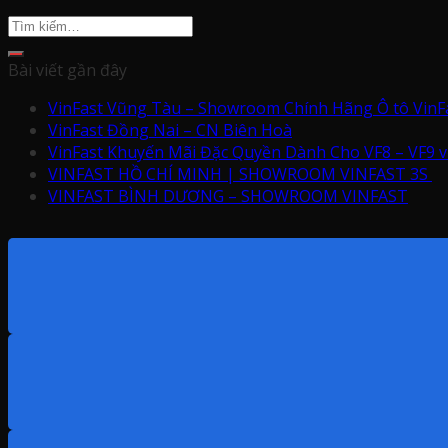
Bài viết gần đây
VinFast Vũng Tàu – Showroom Chính Hãng Ô tô VinF
VinFast Đồng Nai – CN Biên Hoà
VinFast Khuyến Mãi Đặc Quyền Dành Cho VF8 – VF9 vớ
VINFAST HỒ CHÍ MINH | SHOWROOM VINFAST 3S
VINFAST BÌNH DƯƠNG – SHOWROOM VINFAST