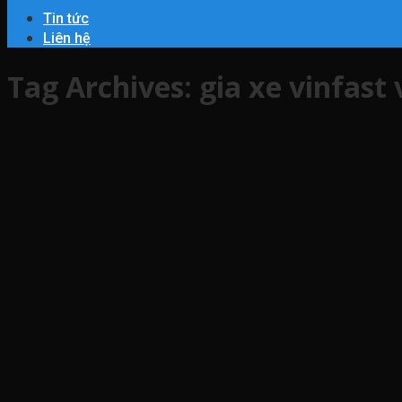
Tin tức
Liên hệ
Tag Archives:
gia xe vinfast 