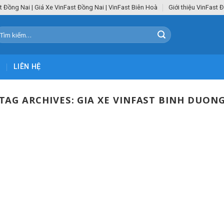
t Đồng Nai | Giá Xe VinFast Đồng Nai | VinFast Biên Hoà
Giới thiệu VinFast 
ìm
iếm:
C
LIÊN HỆ
TAG ARCHIVES:
GIA XE VINFAST BINH DUON