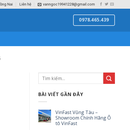
Đồng Nai
Liên hệ
vanngoc19941228@gmail.com
0978.465.439
G
BÀI VIẾT GẦN ĐÂY
VinFast Vũng Tàu –
Showroom Chính Hãng Ô
tô VinFast