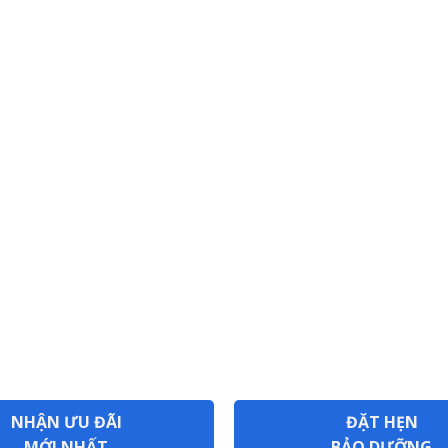
NHẬN ƯU ĐÃI
ĐẶT HẸN
MỚI NHẤT
BẢO DƯỠNG