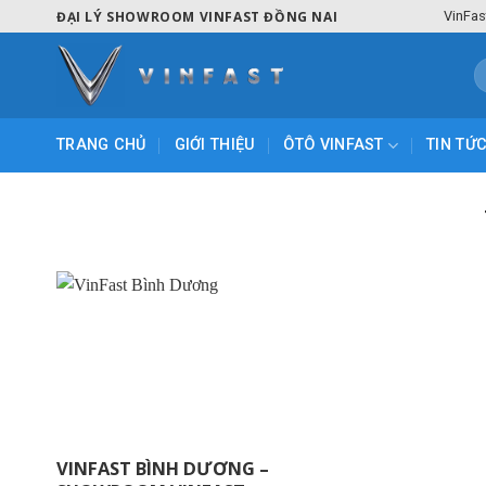
Skip
ĐẠI LÝ SHOWROOM VINFAST ĐỒNG NAI
VinFas
to
content
T
k
TRANG CHỦ
GIỚI THIỆU
ÔTÔ VINFAST
TIN TỨ
VINFAST BÌNH DƯƠNG –