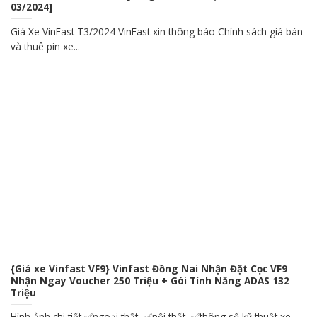
03/2024]
Giá Xe VinFast T3/2024 VinFast xin thông báo Chính sách giá bán
và thuê pin xe...
{Giá xe Vinfast VF9} Vinfast Đồng Nai Nhận Đặt Cọc VF9
Nhận Ngay Voucher 250 Triệu + Gói Tính Năng ADAS 132
Triệu
Hình ảnh chi tiết ✅ngoại thất, ✅nội thất, ✅thông số kỹ thuật xe